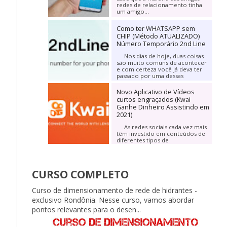
redes de relacionamento tinha
um amigo...
Como ter WHATSAPP sem
CHIP (Método ATUALIZADO)
Número Temporário 2nd Line
Nos dias de hoje, duas coisas
são muito comuns de acontecer
e com certeza você já deva ter
passado por uma dessas
informações. A...
Novo Aplicativo de Vídeos
curtos engraçados (Kwai
Ganhe Dinheiro Assistindo em
2021)
As redes sociais cada vez mais
têm investido em conteúdos de
diferentes tipos de
entretenimento. Praticamente
todos os meses...
CURSO COMPLETO
Curso de dimensionamento de rede de hidrantes -
exclusivo Rondônia. Nesse curso, vamos abordar
pontos relevantes para o desen...