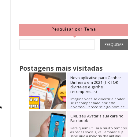
Pesquisar por Tema
Postagens mais visitadas
Novo aplicativo para Ganhar
Dinheiro em 2021 (TIK TOK
divirta-se e ganhe
recompensas)
Imagine você se divertir e poder
se recompensado por esta
e
diversão! Parece se algo bom de
mais para se verdade, não é? Mas
hoje irei trazer...
CRIE seu Avatar a sua cara no
Facebook
Para quem utiliza a muito tempos
as redes sociais, vai lembrar e já
sabe que a maioria das antigas