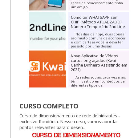
redes de relacionamento tinha
um amigo...
Como ter WHATSAPP sem
CHIP (Método ATUALIZADO)
Número Temporário 2nd Line
Nos dias de hoje, duas coisas
são muito comuns de acontecer
e com certeza você já deva ter
passado por uma dessas
informações. A...
Novo Aplicativo de Vídeos
curtos engraçados (Kwai
Ganhe Dinheiro Assistindo em
2021)
As redes sociais cada vez mais
têm investido em conteúdos de
diferentes tipos de
entretenimento. Praticamente
todos os meses...
CURSO COMPLETO
Curso de dimensionamento de rede de hidrantes -
exclusivo Rondônia. Nesse curso, vamos abordar
pontos relevantes para o desen...