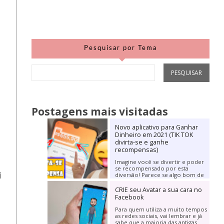
Pesquisar por Tema
Postagens mais visitadas
Novo aplicativo para Ganhar
Dinheiro em 2021 (TIK TOK
divirta-se e ganhe
recompensas)
Imagine você se divertir e poder
se recompensado por esta
i
diversão! Parece se algo bom de
mais para se verdade, não é? Mas
hoje irei trazer...
CRIE seu Avatar a sua cara no
Facebook
Para quem utiliza a muito tempos
as redes sociais, vai lembrar e já
sabe que a maioria das antigas