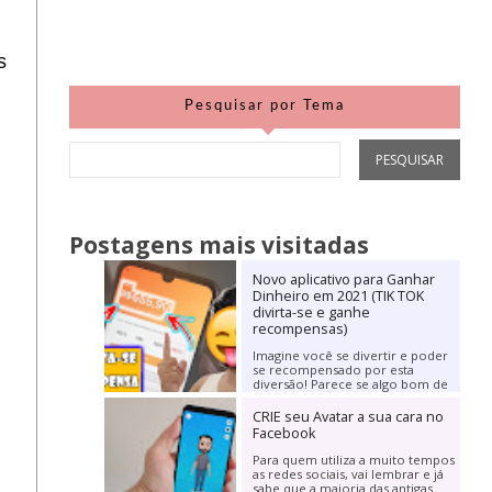
s
Pesquisar por Tema
Postagens mais visitadas
Novo aplicativo para Ganhar
Dinheiro em 2021 (TIK TOK
divirta-se e ganhe
recompensas)
Imagine você se divertir e poder
se recompensado por esta
diversão! Parece se algo bom de
mais para se verdade, não é? Mas
hoje irei trazer...
CRIE seu Avatar a sua cara no
Facebook
Para quem utiliza a muito tempos
as redes sociais, vai lembrar e já
sabe que a maioria das antigas