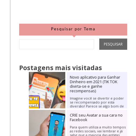
Pesquisar por Tema
Postagens mais visitadas
Novo aplicativo para Ganhar
Dinheiro em 2021 (TIK TOK
divirta-se e ganhe
recompensas)
Imagine você se divertir e poder
se recompensado por esta
diversão! Parece se algo bom de
mais para se verdade, não é? Mas
hoje irei trazer...
CRIE seu Avatar a sua cara no
Facebook
Para quem utiliza a muito tempos
as redes sociais, vai lembrar e já
sabe que a maioria das antigas