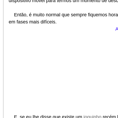
dispositivo móvel para termos um momento de desc
Então, é muito normal que sempre fiquemos hora
em fases mais difíceis.
A
E, se eu lhe disse que existe um
joguinho
recém 