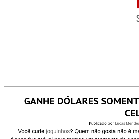
GANHE DÓLARES SOMENTE
CE
Publicado por
Lucas Mende
Você curte
joguinhos
? Quem não gosta não é 