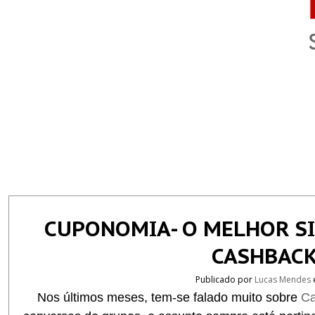
CUPONOMIA- O MELHOR SI
CASHBACK
Publicado por
Lucas Mendes
Nos últimos meses, tem-se falado muito sobre
Ca