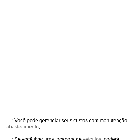
* Você pode gerenciar seus custos com manutenção,
abastecimento
;
* Se você tiver uma locadora de
veículos
, poderá