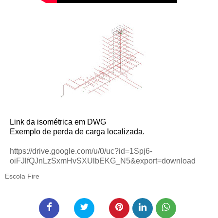
Link da isométrica em DWG
Exemplo de perda de carga localizada.
https://drive.google.com/u/0/uc?id=1Spj6-
oiFJlfQJnLzSxmHvSXUlbEKG_N5&export=download
Escola Fire